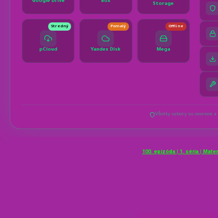
100. epizóda | 1. séria | Mate