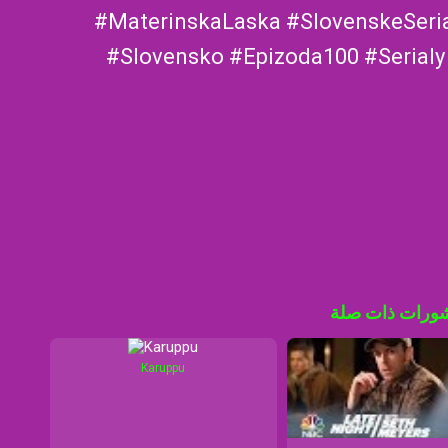
#MaterinskaLaska #SlovenskeSeri
#Slovensko #Epizoda100 #Serialy
ورات ذات صلة
Karuppu