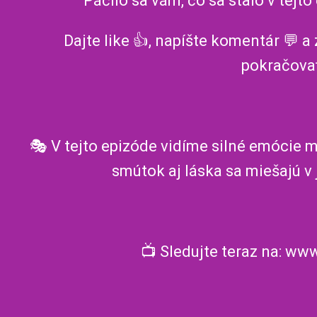
Páčilo sa vám, čo sa stalo v tejt
Dajte like 👍, napíšte komentár 💬 a
pokračova
🎭 V tejto epizóde vidíme silné emócie 
smútok aj láska sa miešajú v j
📺 Sledujte teraz na: ww