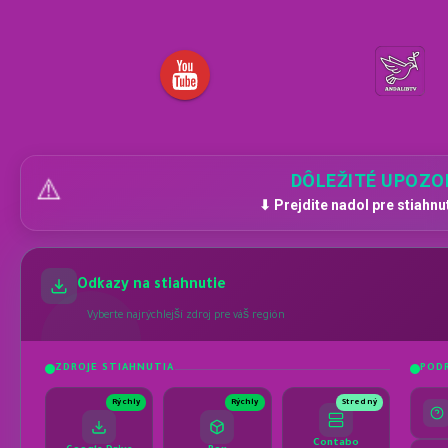
DÔLEŽITÉ UPOZO
⚠️
⬇ Prejdite nadol pre stiahnu