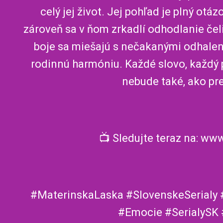
celý jej život. Jej pohľad je plný otáz
zároveň sa v ňom zrkadlí odhodlanie čeli
boje sa miešajú s nečakanými odhaleni
rodinnú harmóniu. Každé slovo, každý 
nebude také, ako pr
📺 Sledujte teraz na: ww
#MaterinskaLaska #SlovenskeSerialy
#Emocie #SerialySK