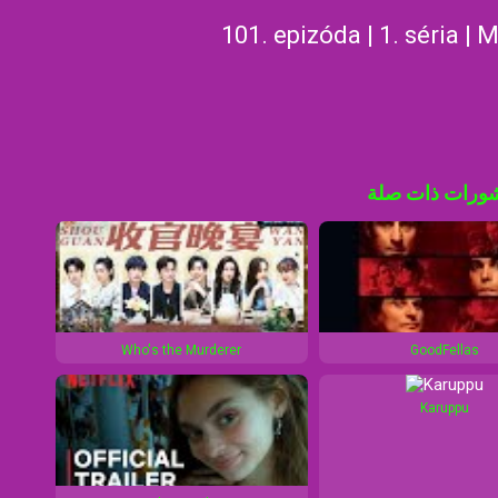
101. epizóda | 1. séria | 
ورات ذات صلة
Who's the Murderer
GoodFellas
Karuppu