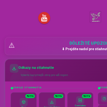
DÔLEŽITÉ UPOZO
⚠️
⬇ Prejdite nadol pre stiahnu