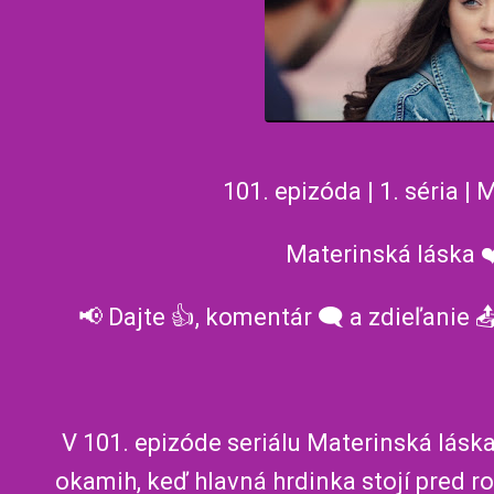
101. epizóda | 1. séria |
Materinská láska 
📢 Dajte 👍, komentár 🗨️ a zdieľanie 
V 101. epizóde seriálu Materinská lásk
okamih, keď hlavná hrdinka stojí pred 