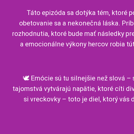
Táto epizóda sa dotýka tém, ktoré 
obetovanie sa a nekonečná láska. Príb
rozhodnutia, ktoré bude mať následky pre
a emocionálne výkony hercov robia tú
🕊️ Emócie sú tu silnejšie než slová –
tajomstvá vytvárajú napätie, ktoré cíti d
si vreckovky – toto je diel, ktorý vás 