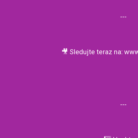
---
🎥 Sledujte teraz na: ww
---