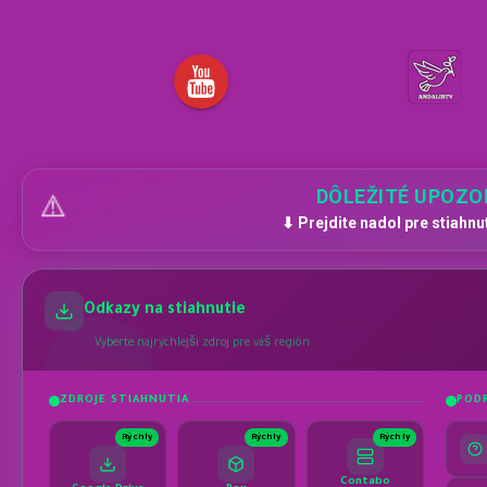
DÔLEŽITÉ UPOZO
⚠️
⬇ Prejdite nadol pre stiahnu