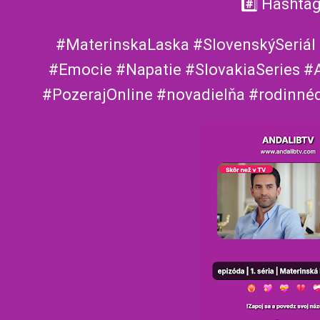
#️⃣ Hashtag
#MaterinskaLaska #SlovenskýSeriá
#Emocie #Napatie #SlovakiaSeries #
#PozerajOnline #novadielňa #rodinn