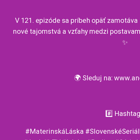
V 121. epizóde sa príbeh opäť zamotáva 
nové tajomstvá a vzťahy medzi postavami
✨
🌍 Sleduj na: www.an
#️⃣ Hashtag
#MaterinskáLáska #SlovenskéSeriá