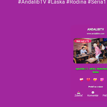
#AndalibTV #Láska #Rodina #Séria