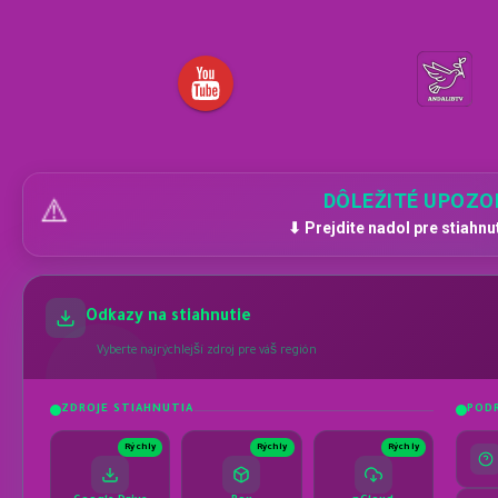
DÔLEŽITÉ UPOZO
⚠️
⬇ Prejdite nadol pre stiahnu