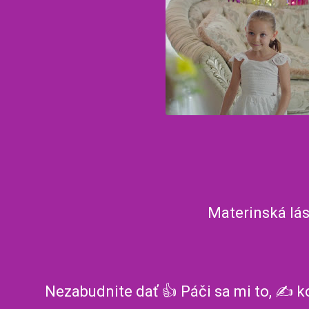
Materinská lás
Nezabudnite dať 👍 Páči sa mi to, ✍️ k