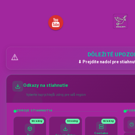
DÔLEŽITÉ UPOZO
⚠️
⬇ Prejdite nadol pre stiahnu