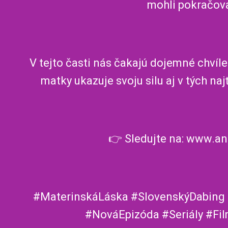
mohli pokračova
V tejto časti nás čakajú dojemné chvíle
matky ukazuje svoju silu aj v tých n
👉 Sledujte na: www.an
#MaterinskáLáska #SlovenskýDabing
#NováEpizóda #Seriály #Fi