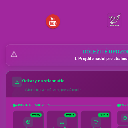
DÔLEŽITÉ UPOZO
⚠️
⬇ Prejdite nadol pre stiahnu