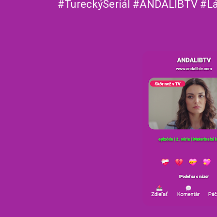
#TureckýSeriál #ANDALIBTV #L