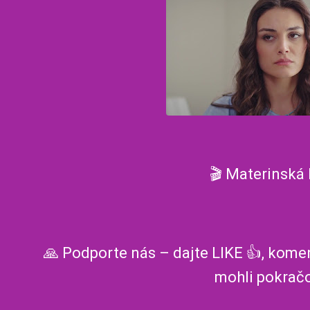
🎬 Materinská 
🙏 Podporte nás – dajte LIKE 👍, komen
mohli pokračo