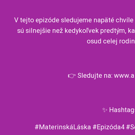
V tejto epizóde sledujeme napäté chvíl
sú silnejšie než kedykoľvek predtým, 
osud celej rodin
👉 Sledujte na: www.a
✨ Hashtag
#MaterinskáLáska #Epizóda4 #S