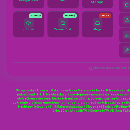
94. epizóda | 1. séria | Materinská láska Materinská láska 🔔 Nezabudni d
pokračovať! 👩‍👧‍👦 Na obrázku vidíme dojímavý moment matky so svojim
obývačkom priestore. Matka ich nežne objíma, čo vyjadruje teplo, bezpeči
pokračuje v silnom emocionálnom príbehu plnom rodinných vzťahov a citový
Hashtagy (slovenské): #MaterinskaLaska #SlovenskéSeriály #Rodinný
#NovýDiel #AndalibTV #SkôrNežvTV #Dráma #Lás