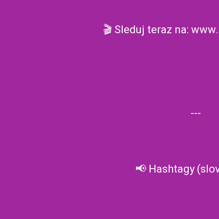
🎬 Sleduj teraz na: www
---
📢 Hashtagy (slo