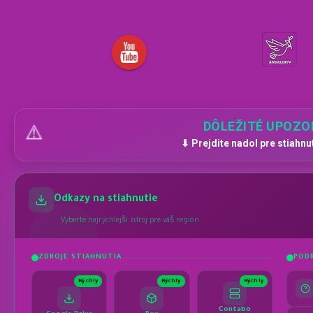
DÔLEŽITÉ UPOZO
⚠️
⬇ Prejdite nadol pre stiahnu