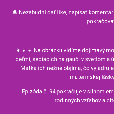
🔔 Nezabudni dať like, napísať komentár
pokračova
👩‍👧‍👦 Na obrázku vidíme dojímavý m
deťmi, sediacich na gauči v svetlom a
Matka ich nežne objíma, čo vyjadruje 
materinskej lásky
Epizóda č. 94 pokračuje v silnom e
rodinných vzťahov a cit