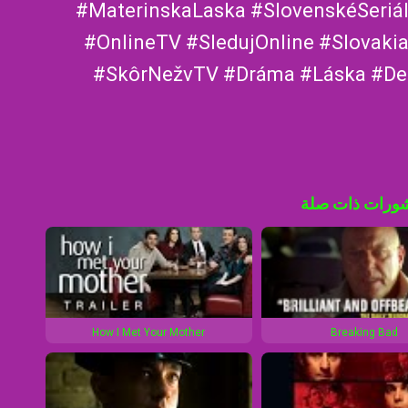
#MaterinskaLaska #SlovenskéSeriá
#OnlineTV #SledujOnline #Slovaki
#SkôrNežvTV #Dráma #Láska #Det
ورات ذات صلة
How I Met Your Mother
Breaking Bad