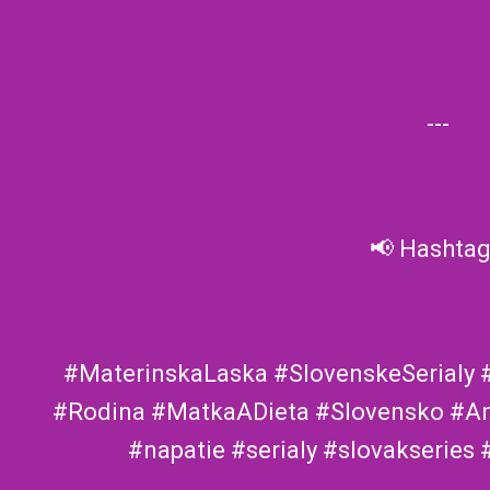
---
📢 Hashtag
#MaterinskaLaska #SlovenskeSerial
#Rodina #MatkaADieta #Slovensko #A
#napatie #serialy #slovakseries