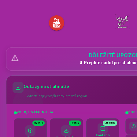
DÔLEŽITÉ UPOZO
⚠️
⬇ Prejdite nadol pre stiahnu