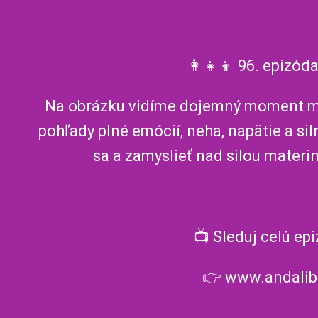
👩‍👧‍👦 96. epizóda
Na obrázku vidíme dojemný moment me
pohľady plné emócií, neha, napätie a sil
sa a zamyslieť nad silou materinsk
📺 Sleduj celú ep
👉 www.andalib