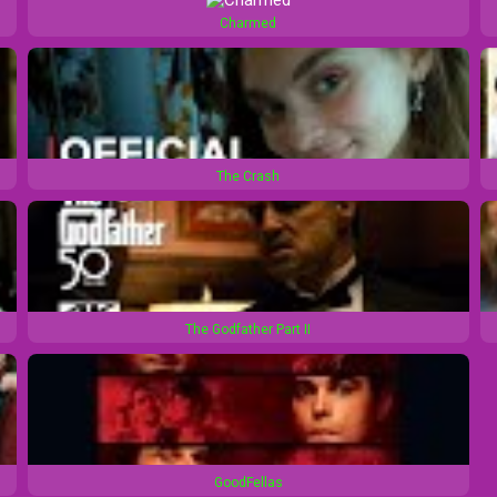
Charmed
The Crash
The Godfather Part II
GoodFellas