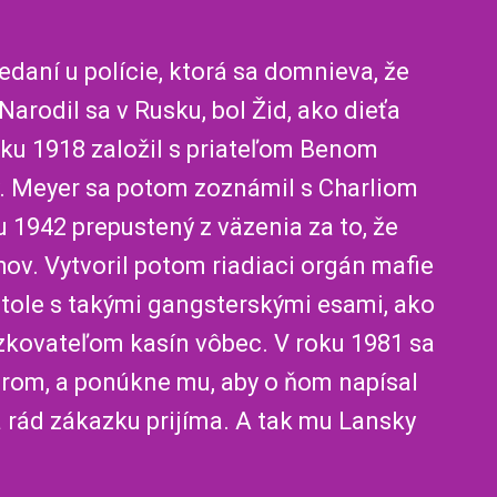
daní u polície, ktorá sa domnieva, že
arodil sa v Rusku, bol Žid, ako dieťa
roku 1918 založil s priateľom Benom
y. Meyer sa potom zoznámil s Charliom
1942 prepustený z väzenia za to, že
. Vytvoril potom riadiaci orgán mafie
ole s takými gangsterskými esami, ako
zkovateľom kasín vôbec. V roku 1981 sa
rom, a ponúkne mu, aby o ňom napísal
a rád zákazku prijíma. A tak mu Lansky