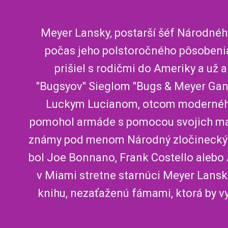
Meyer Lansky, postarší šéf Národného
počas jeho polstoročného pôsobenia n
prišiel s rodičmi do Ameriky a už 
"Bugsyov" Sieglom "Bugs & Meyer Gang
Luckym Lucianom, otcom moderného o
pomohol armáde s pomocou svojich maf
známy pod menom Národný zločinecký s
bol Joe Bonnano, Frank Costello alebo
v Miami stretne starnúci Meyer Lans
knihu, nezaťaženú fámami, ktorá by vy