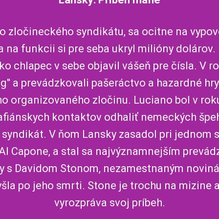
 zločineckého syndikátu, sa ocitne na vypove
a funkcii si pre seba ukryl milióny dolárov. N
ako chlapec v sebe objavil vášeň pre čísla. V 
" a prevádzkovali pašeráctvo a hazardné hr
rganizovaného zločinu. Luciano bol v roku 
iánskych kontaktov odhaliť nemeckých špehov
yndikát. V ňom Lansky zasadol pri jednom st
 Al Capone, a stal sa najvýznamnejším prevád
ky s Davidom Stonom, nezamestnaným noviná
šla po jeho smrti. Stone je trochu na mizine 
vyrozpráva svoj príbeh.