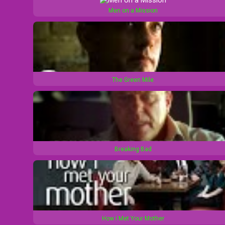
n
a
Men on a Mission
d
r
1
d
0
1
s
0
The Green Mile
s
Breaking Bad
How I Met Your Mother