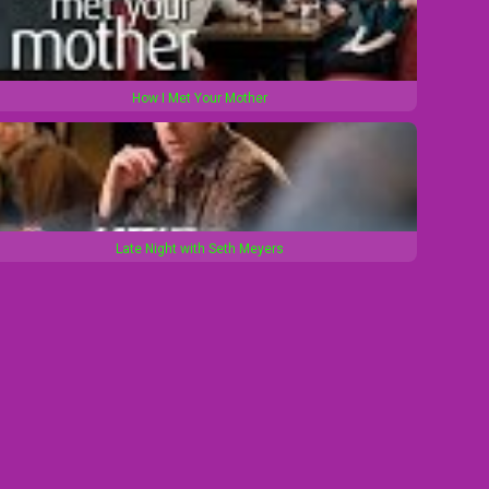
s
c
r
How I Met Your Mother
e
e
n
Late Night with Seth Meyers