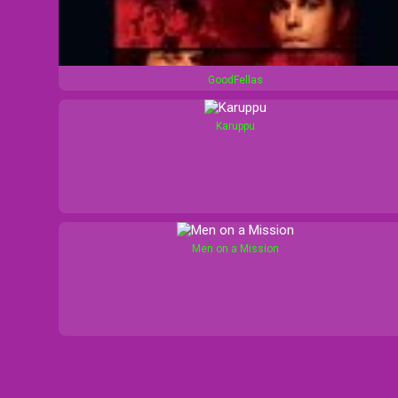
s
GoodFellas
Karuppu
Men on a Mission