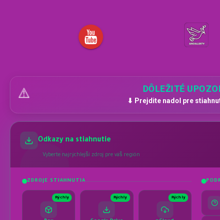
DÔLEŽITÉ UPOZO
⚠️
⬇ Prejdite nadol pre stiahnu