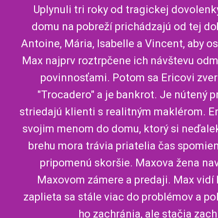
Uplynuli tri roky od tragickej dovole
domu na pobreží prichádzajú od tej doby
Antoine, Mária, Isabelle a Vincent, aby o
Max najprv roztrpčene ich návštevu odm
povinnosťami. Potom sa Ericovi zverí
"Trocadero" a je bankrot. Je nútený p
striedajú klienti s realitným maklérom. E
svojim menom do domu, ktorý si neďaleko
brehu mora trávia priatelia čas spomien
pripomenú skoršie. Maxova žena nav
Maxovom zámere a predaji. Max vidí 
zaplieta sa stále viac do problémov a po
ho zachránia, ale stačia zachr