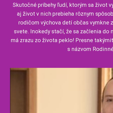
Skutočné príbehy ľudí, ktorým sa život 
aj život v nich prebieha rôznym spôsob
rodičom výchova detí občas vymkne z 
svete. Inokedy stačí, že sa začlenia do 
má zrazu zo života peklo! Presne takými
s názvom Rodinné