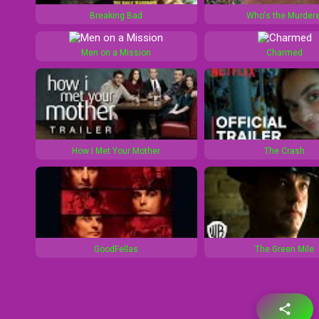
1
d
Breaking Bad
Who's the Murdere
0
1
s
0
Men on a Mission
Charmed
s
How I Met Your Mother
The Crash
GoodFellas
The Green Mile