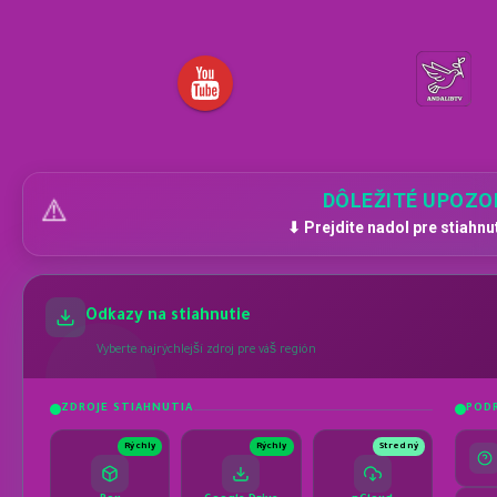
DÔLEŽITÉ UPOZO
⚠️
⬇ Prejdite nadol pre stiahnu