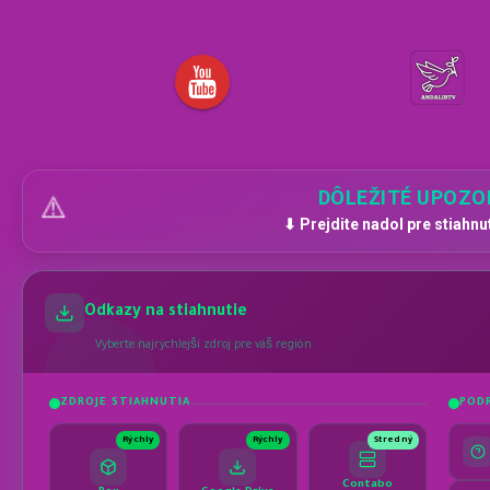
DÔLEŽITÉ UPOZO
⚠️
⬇ Prejdite nadol pre stiahnu