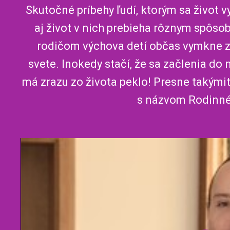
Skutočné príbehy ľudí, ktorým sa život 
aj život v nich prebieha rôznym spôsob
rodičom výchova detí občas vymkne z 
svete. Inokedy stačí, že sa začlenia do 
má zrazu zo života peklo! Presne takými
s názvom Rodinné