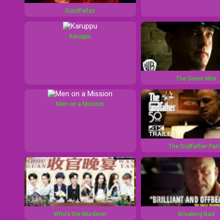
1
d
GoodFellas
0
1
s
0
Karuppu
s
The Green Mile
Men on a Mission
The Godfather Part 
Who's the Murderer
Breaking Bad