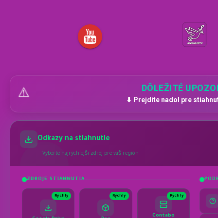
DÔLEŽITÉ UPOZO
⚠️
⬇ Prejdite nadol pre stiahnu