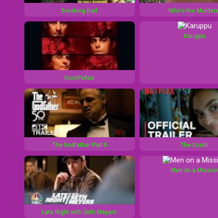
1
d
Breaking Bad
Who's the Murdere
0
1
s
0
Karuppu
s
GoodFellas
The Godfather Part II
The Crash
Men on a Missio
Late Night with Seth Meyers