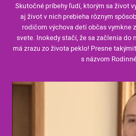
Skutočné príbehy ľudí, ktorým sa život 
aj život v nich prebieha rôznym spôsob
rodičom výchova detí občas vymkne z 
svete. Inokedy stačí, že sa začlenia do 
má zrazu zo života peklo! Presne takými
s názvom Rodinné