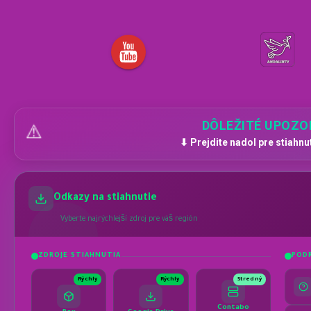
DÔLEŽITÉ UPOZO
⚠️
⬇ Prejdite nadol pre stiahnu