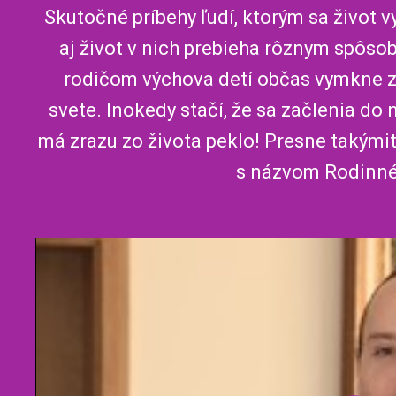
Skutočné príbehy ľudí, ktorým sa život 
aj život v nich prebieha rôznym spôsob
rodičom výchova detí občas vymkne z 
svete. Inokedy stačí, že sa začlenia do 
má zrazu zo života peklo! Presne takými
s názvom Rodinné