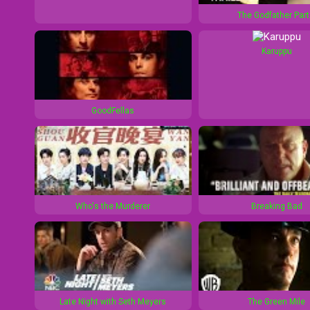
1
d
The Godfather Part 
0
1
s
0
Karuppu
s
GoodFellas
Who's the Murderer
Breaking Bad
Late Night with Seth Meyers
The Green Mile