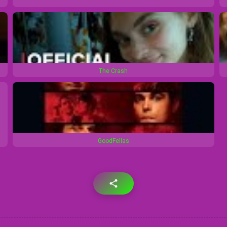
The Crash
GoodFellas