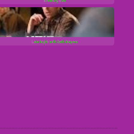
Breaking Bad
r
e
e
n
Late Night with Seth Meyers