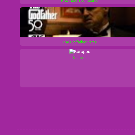
How I Met Your Mother
The Godfather Part II
Karuppu