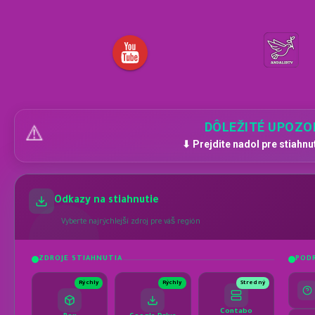
DÔLEŽITÉ UPOZO
⚠️
⬇ Prejdite nadol pre stiahnu