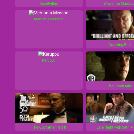
GoodFellas
Who's the Murdere
0
1
s
0
Men on a Mission
s
Breaking Bad
Karuppu
The Green Mile
The Godfather Part II
Late Night with Seth 