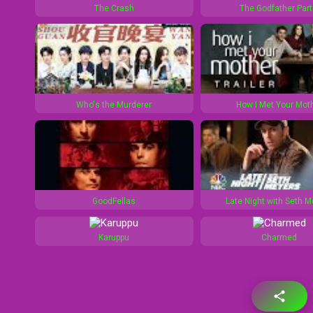
The Crash
The Godfather Part 
0
1
s
0
s
Who's the Murderer
How I Met Your Mot
GoodFellas
Late Night with Seth 
Karuppu
Charmed