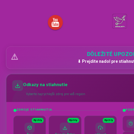
DÔLEŽITÉ UPOZO
⚠️
⬇ Prejdite nadol pre stiahnu