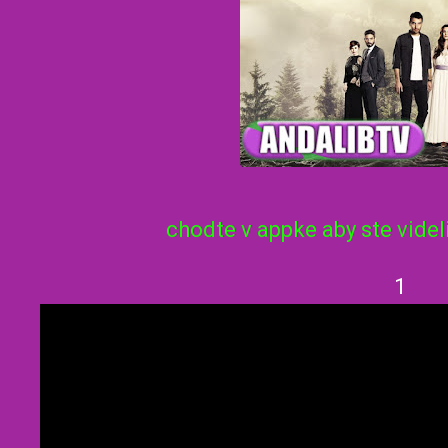
chodte v appke aby ste videl
1