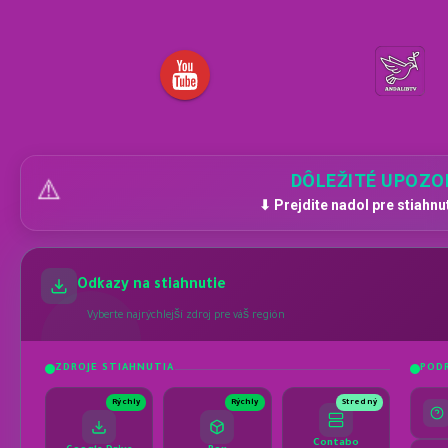
DÔLEŽITÉ UPOZO
⚠️
⬇ Prejdite nadol pre stiahnu