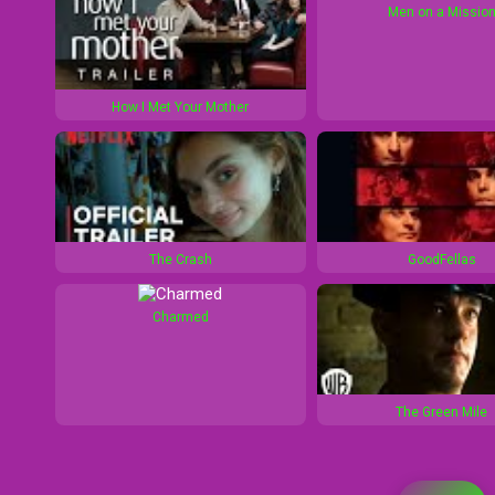
s
0
Men on a Missio
s
How I Met Your Mother
The Crash
GoodFellas
Charmed
The Green Mile