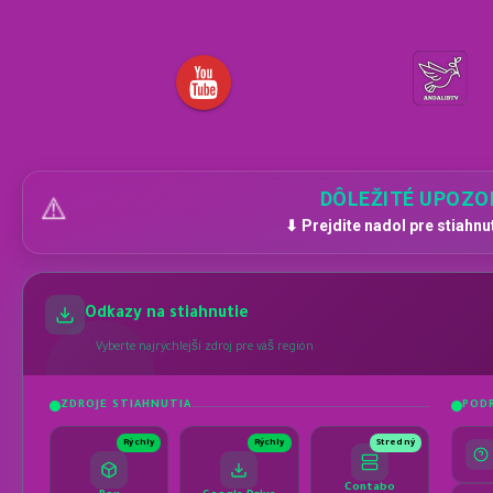
DÔLEŽITÉ UPOZO
⚠️
⬇ Prejdite nadol pre stiahnu