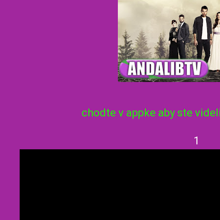
chodte v appke aby ste videl
1