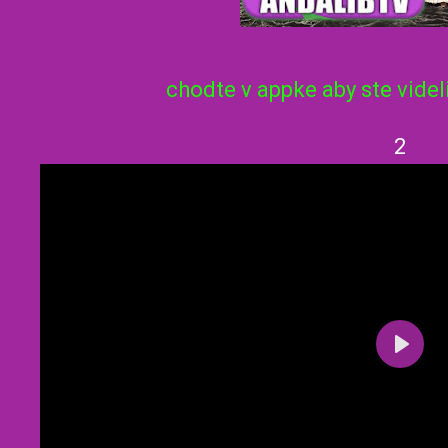
0
1
s
0
chodte v appke aby ste videl
s
2
P
l
a