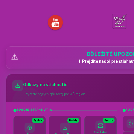
DÔLEŽITÉ UPOZO
⚠️
⬇ Prejdite nadol pre stiahnu