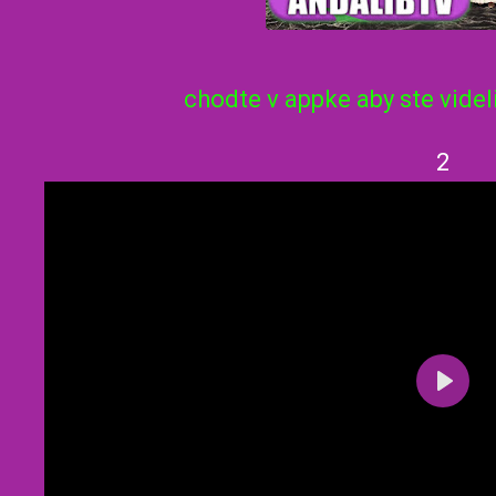
0
1
s
0
chodte v appke aby ste videl
s
2
P
l
a